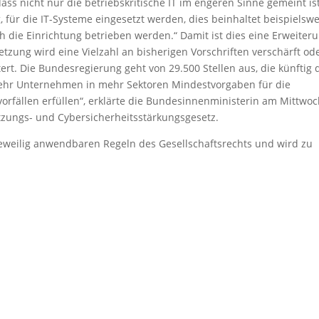
ass nicht nur die betriebskritische IT im engeren Sinne gemeint ist
, für die IT-Systeme eingesetzt werden, dies beinhaltet beispielsw
h die Einrichtung betrieben werden.“ Damit ist dies eine Erweiter
tzung wird eine Vielzahl an bisherigen Vorschriften verschärft od
ert. Die Bundesregierung geht von 29.500 Stellen aus, die künftig
mehr Unternehmen in mehr Sektoren Mindestvorgaben für die
orfällen erfüllen“, erklärte die Bundesinnenministerin am Mittwo
zungs- und Cybersicherheitsstärkungsgesetz.
 jeweilig anwendbaren Regeln des Gesellschaftsrechts und wird zu